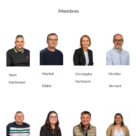
Membres
Nicolas
Martial
Christophe
Yann
Hartmann
Hartmann
Kibler
Vernant