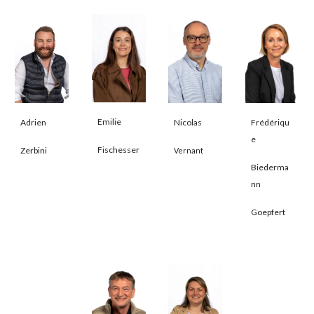
Emilie
Adrien
Nicolas
Frédériqu
e
Fischesser
Zerbini
Vernant
Biederma
nn
Goepfert