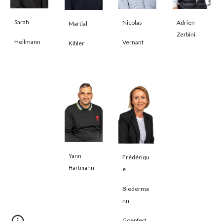
Sarah
Adrien
Nicolas
Martial
Zerbini
Heilmann
Vernant
Kibler
Yann
Frédériqu
Hartmann
e
Biederma
nn
Goepfert