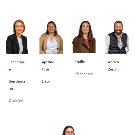
Emilie
Adrien
Frédériqu
Apolline
Zerbini
e
Fave
Fischesser
Bierdema
Lieby
nn
Goepfert