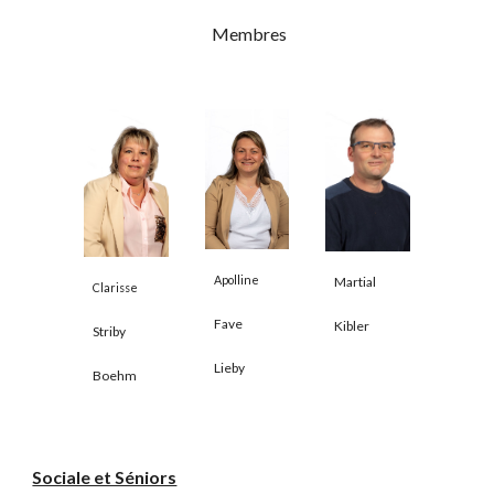
Membres
Apolline
Martial
Clarisse
Fave
Kibler
Striby
Lieby
Boehm
Sociale et Séniors