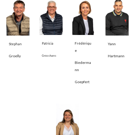
Frédériqu
Patricia
Yann
Stephan
e
Groelly
Hartmann
Grosshans
Biederma
nn
Goepfert