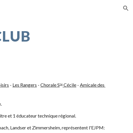
ion
CLUB
isirs
 -
Les Rangers
 -
Chorale S
 Cécile
 -
Amicale des 
te
e.
itre et 1 éducateur technique régional.
erbach, Landser et Zimmersheim, représentent l'EJPM: 