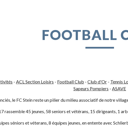
ip to main content
Skip to navigat
FOOTBALL 
tivités
 -
ACL Section Loisirs
 -
Football Club
 -
Club d'Or
 - 
Tennis Lo
Sapeurs Pompiers
 - 
ASAVE
nciés, le FC Stein reste un pilier du milieu associatif de notre villag
 rassemble 45 jeunes, 58 seniors et vétérans, 15 dirigeants, 1 arb
ipes séniors et véterans, 8 équipes jeunes, en entente avec Schli