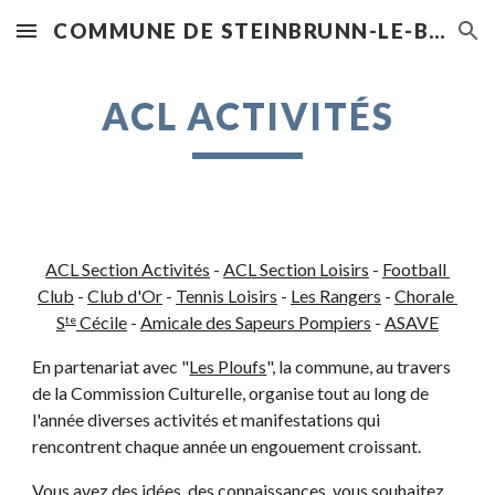
COMMUNE DE STEINBRUNN-LE-BAS
Skip to main content
Skip to navigation
ACL ACTIVITÉS
ACL Section Activités
 -
ACL Section Loisirs
 -
Football 
Club
 -
Club d'Or
 - 
Tennis Loisirs
 -
Les Rangers
 -
Chorale 
S
 Cécile
 -
Amicale des Sapeurs Pompiers
 - 
ASAVE
te
En partenariat avec "
Les Ploufs
", la commune, au travers 
de la Commission Culturelle, organise tout au long de 
l'année diverses activités et manifestations qui 
rencontrent chaque année un engouement croissant. 
Vous avez des idées, des connaissances, vous souhaitez 