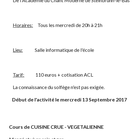
    De l'Académie du Chant Moderne de Steinbrunn-le-Bas
Horaires:
     Tous les mercredi de 20h à 21h 
Lieu:
             Salle informatique de l'école
Tarif:
            110 euros + cotisation ACL
    La connaissance du solfège n'est pas exigée.
Début de l'activité le mercredi 13 Septembre 2017
Cours de CUISINE CRUE - VEGETALIENNE